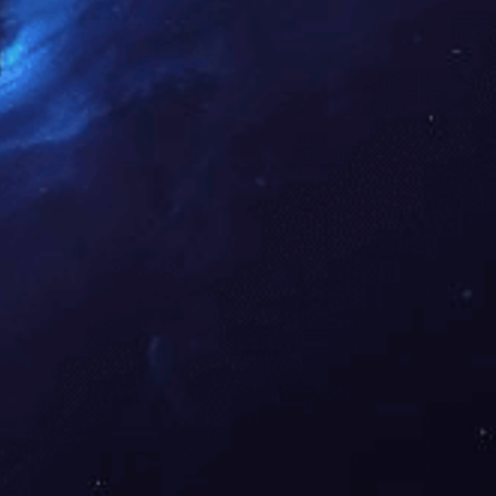
缆
RVV_聚氯乙烯绝缘软电缆