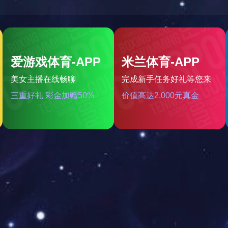
VVR_聚氯乙烯绝缘电缆
BV_聚氯乙烯绝缘电