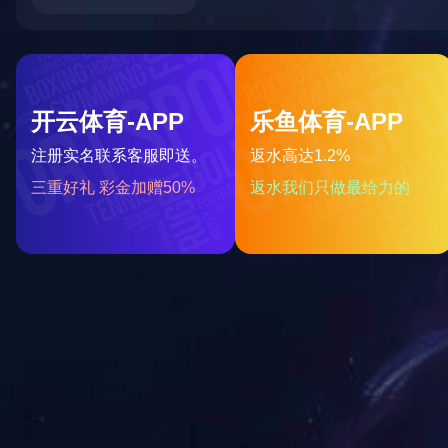
电力电缆
家装电线
通信电缆
柔性矿物质电缆
新能源电缆
A
HTH.COM-华体会(中国)
全国服务热线
400-8436-880