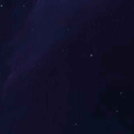
RV_聚氯乙烯绝缘电缆
/ RECOMMENDED NEWS
家装电线布线时需要注意的设计规范
家装电线布线设计和规范都是很重要的，
不必要的损失，保证用电安全。
际电子信息港电力电缆项目
中铁广州
2022-08-31