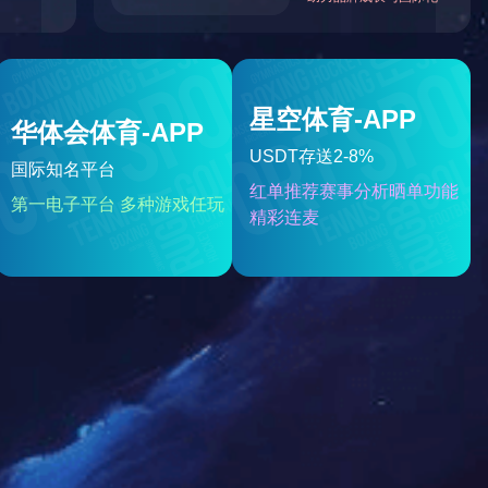
缆
BVR_铜芯聚氯乙烯绝缘软电...