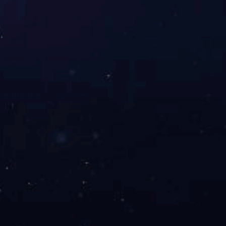
际会展中心埋地敷设电力电缆建设项目
世纪达集团
2022-08-26
中医医院电线电缆建设项目
广东睿智
2022-08-31
缆】抖音基础入门教程培训顺利召开
2022-08-26
HTH.COM
粤佳信动
态
行业新闻
常见问题
网站地图
微信二维码