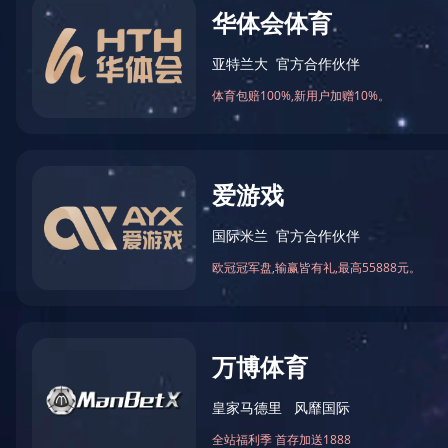
产品中心
解决方案
新闻·案例
HTH.COM-华体
关于粤佳信
会(中国)
搜索关键词：
电力电缆
家装电线
通信电缆
柔性矿
连接线
粤佳信产品中心
HTH.COM-华体会(中国)